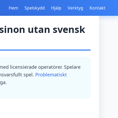
Hem
Spelskydd
Hjälp
Verktyg
Kontakt
asinon utan svensk
med licensierade operatörer. Spelare
svarsfullt spel.
Problematiskt
åga.