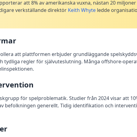
porterar att 8% av amerikanska vuxna, nästan 20 miljoner
digare verkställande direktör
Keith Whyte
ledde organisatio
ormar
rollera att plattformen erbjuder grundläggande spelskydds
h tydliga regler för självuteslutning. Många offshore-ope
linspektionen.
tervention
iskgrupp för spelproblematik. Studier från 2024 visar att 
befolkningen generellt. Tidig identifikation och intervent
jer