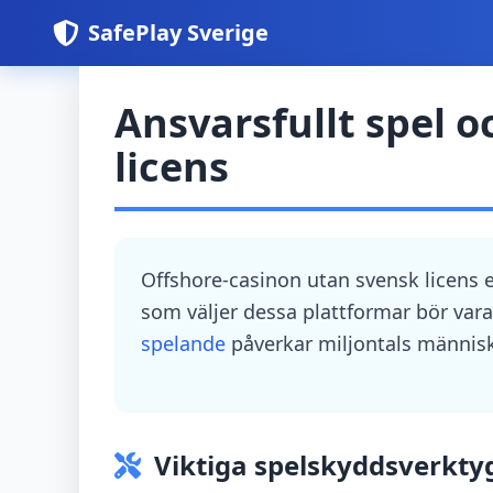
SafePlay Sverige
Ansvarsfullt spel 
licens
Offshore-casinon utan svensk licens 
som väljer dessa plattformar bör vara
spelande
påverkar miljontals människor
Viktiga spelskyddsverkty