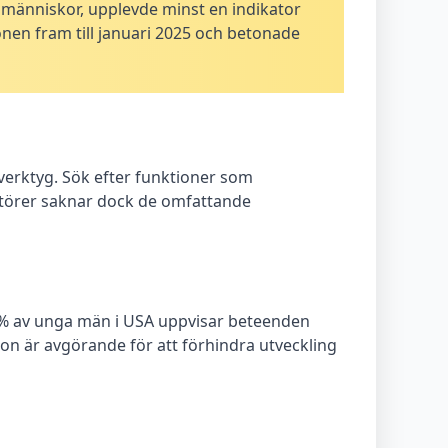
 människor, upplevde minst en indikator
nen fram till januari 2025 och betonade
verktyg. Sök efter funktioner som
ratörer saknar dock de omfattande
10% av unga män i USA uppvisar beteenden
ion är avgörande för att förhindra utveckling